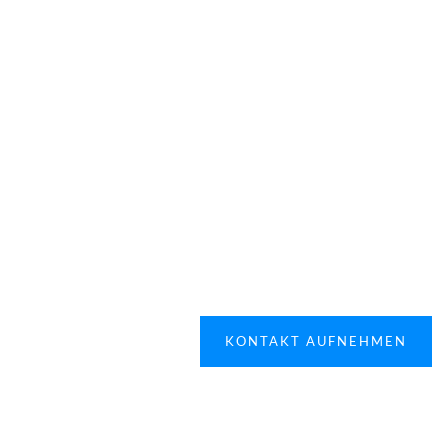
Sie wollen eine Immobilie kaufen,
mieten, Ihre Immobilie verkaufen oder
vermieten? Gerne unterstützen wir Sie
bei Ihren Vorhaben.
KONTAKT AUFNEHMEN